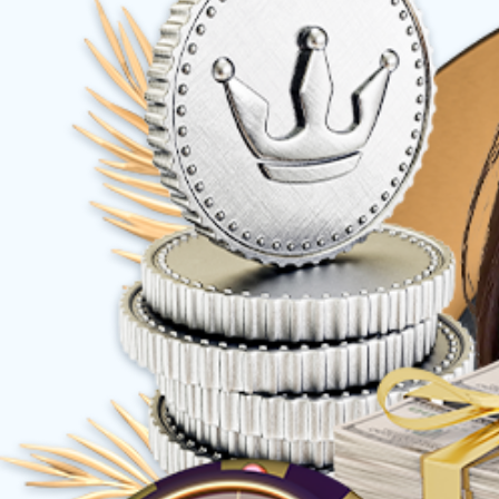
五、信息保护措施
平台采用多重防护机制确保开云
HTTPS 加密传输
权限分级与访问控制
系统审计与异常行为识别
六、用户权利
您拥有以下数据权利：
访问、更正、删除个人信息
申请注销账户或停止使用服务
关闭授权功能如位置服务或通
七、未成年人保护
我们不会面向 14 周岁以下用