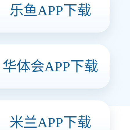
数据系统，平台得以实时分析用户行为轨迹，
推荐平台
米兰体育app官网入口
星空体育
好博官网
爱游戏官方网站
爱游戏平台