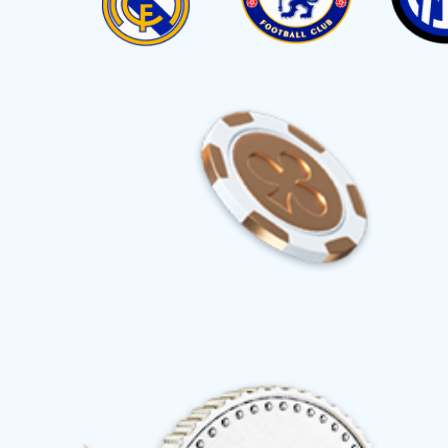
行为记录：包括访问路径、停
位置信息：在获得授权后采集
三、信息使用目的
收集到的信息将用于：
为您提供定制化内容与互动体
保障账号和数据安全
进行数据分析与服务优化
在授权基础上提供通知推送服
四、第三方共享与信息披露
我们承诺不会随意出售用户信息
经您明确授权的合作服务
与第三方技术支持商（如推送
法律法规要求或监管部门依法