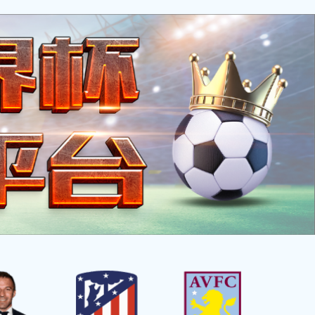
注册入口
私保护。