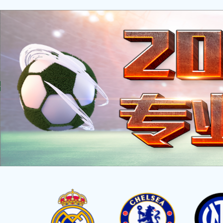
一、引言
开云体育平台为用户提供便捷、
二、信息收集范围
我们可能收集以下信息：
注册信息：如手机号、昵称、
设备信息：操作系统、浏览器